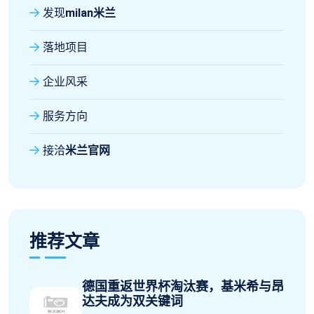
发现
milan米兰
落地项目
企业风采
服务方向
接洽
米兰官网
推荐文章
德国重返世界杯淘汰赛，基米希与昂
达夫成为双关键词