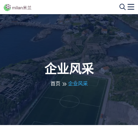
企业风采
首页
企业风采