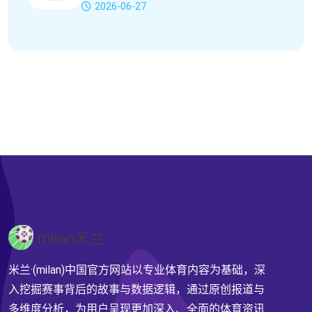
2026-06-27
米兰·(milan)中国官方网站以专业体育内容为基础，深
入挖掘赛事背后的故事与数据逻辑，通过原创报道与
多维度分析，为用户呈现更加深入、全面的体育资讯