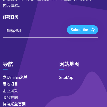
内容体验。
邮箱订阅
Subscribe
导航
网站地图
发现
milan米兰
SiteMap
落地项目
企业风采
服务方向
接洽
米兰官网