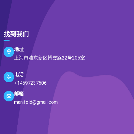
找到我们
地址
上海市浦东新区博霞路22号205室
电话
+14597237506
邮箱
manifold@gmail.com