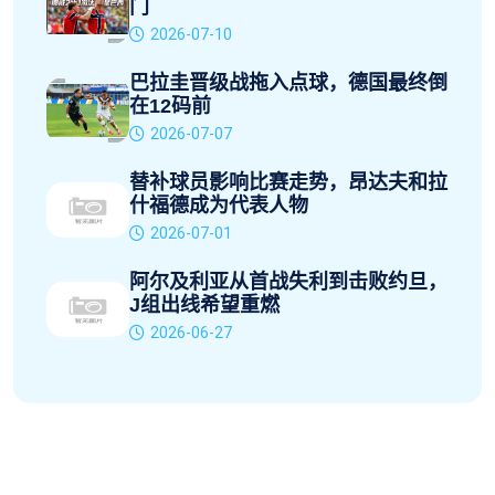
门
2026-07-10
巴拉圭晋级战拖入点球，德国最终倒
在12码前
2026-07-07
替补球员影响比赛走势，昂达夫和拉
什福德成为代表人物
2026-07-01
阿尔及利亚从首战失利到击败约旦，
J组出线希望重燃
2026-06-27