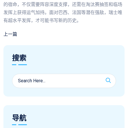
的宿命，不仅需要阵容深度支撑，还需在淘汰赛抽签和临场
发挥上获得运气加持。面对巴西、法国等潜在强敌，瑞士唯
有超水平发挥，才可能书写新的历史。
上一篇
搜索
导航