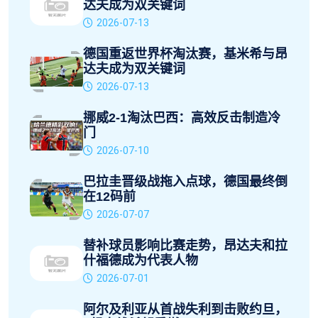
达夫成为双关键词
2026-07-13
德国重返世界杯淘汰赛，基米希与昂
达夫成为双关键词
2026-07-13
挪威2-1淘汰巴西：高效反击制造冷
门
2026-07-10
巴拉圭晋级战拖入点球，德国最终倒
在12码前
2026-07-07
替补球员影响比赛走势，昂达夫和拉
什福德成为代表人物
2026-07-01
阿尔及利亚从首战失利到击败约旦，