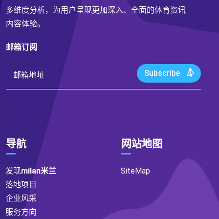
多维度分析，为用户呈现更加深入、全面的体育资讯
内容体验。
邮箱订阅
Subscribe
导航
网站地图
发现
milan米兰
SiteMap
落地项目
企业风采
服务方向