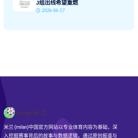
J组出线希望重燃
2026-06-27
米兰·(milan)中国官方网站以专业体育内容为基础，深
入挖掘赛事背后的故事与数据逻辑，通过原创报道与