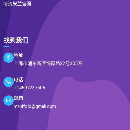
接洽
米兰官网
找到我们
地址
上海市浦东新区博霞路22号205室
电话
+14597237506
邮箱
manifold@gmail.com